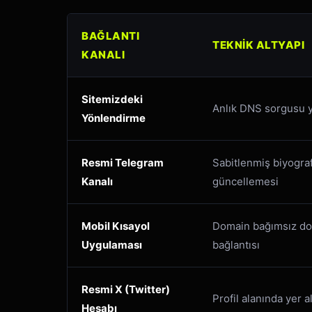
BAĞLANTI
TEKNIK ALTYAPI
KANALI
Sitemizdeki
Anlık DNS sorgusu 
Yönlendirme
Resmi Telegram
Sabitlenmiş biyografi
Kanalı
güncellemesi
Mobil Kısayol
Domain bağımsız do
Uygulaması
bağlantısı
Resmi X (Twitter)
Profil alanında yer 
Hesabı