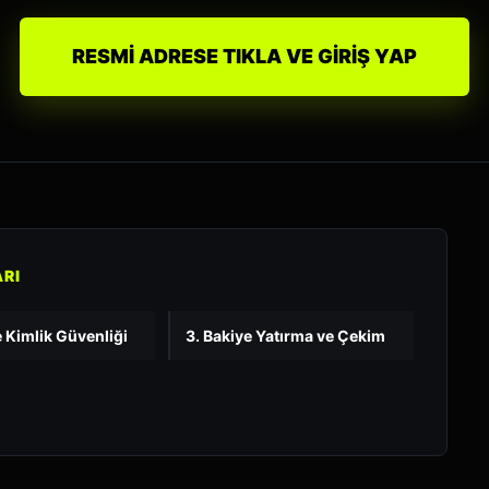
RESMI ADRESE TIKLA VE GIRIŞ YAP
ARI
e Kimlik Güvenliği
3. Bakiye Yatırma ve Çekim