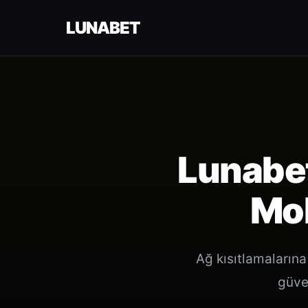
LUNABET
Lunabet
Mob
Ağ kısıtlamaların
güven