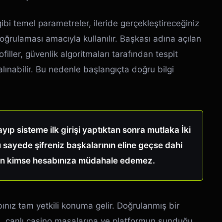
gibi temel parametreler, ileride gerçekleştireceğiniz
ğrulaması amacıyla kullanılır. Başkası adına açılan
filler, güvenlik algoritmaları tarafından tespit
lınabilir. Bu nedenle başlangıçta doğru bilgi
p sisteme ilk girişi yaptıktan sonra mutlaka İki
 sayede şifreniz başkalarının eline geçse dahi
an kimse hesabınıza müdahale edemez.
ınız tam yetkili konuma gelir. Doğrulanmış bir
, canlı casino masalarına ve platformun sunduğu