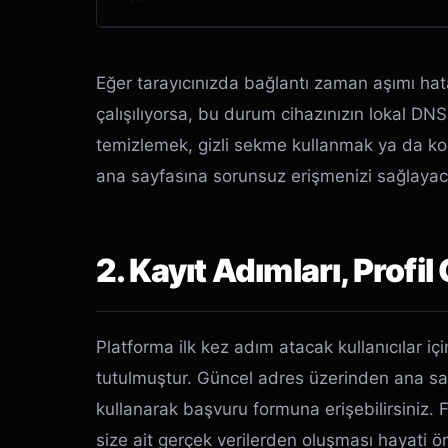
Eğer tarayıcınızda bağlantı zaman aşımı hat
çalışılıyorsa, bu durum cihazınızın lokal DNS 
temizlemek, gizli sekme kullanmak ya da k
ana sayfasına sorunsuz erişmenizi sağlayaca
2. Kayıt Adımları, Profi
Platforma ilk kez adım atacak kullanıcılar içi
tutulmuştur. Güncel adres üzerinden ana say
kullanarak başvuru formuna erişebilirsiniz. 
size ait gerçek verilerden oluşması hayati ö