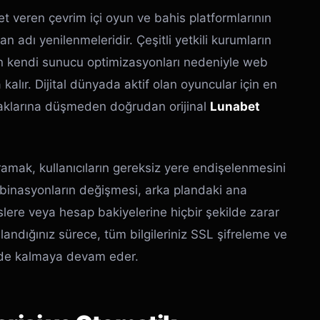
t veren çevrim içi oyun ve bahis platformlarının
an adı yenilenmeleridir. Çeşitli yetkili kurumların
rın kendi sunucu optimizasyonları nedeniyle web
 kalır. Dijital dünyada aktif olan oyuncular için en
tuzaklarına düşmeden doğrudan orijinal
Lunabet
ramak, kullanıcıların gereksiz yere endişelenmesini
binasyonların değişmesi, arka plandaki ana
hislere veya hesap bakiyelerine hiçbir şekilde zarar
landığınız sürece, tüm bilgileriniz SSL şifreleme ve
ende kalmaya devam eder.