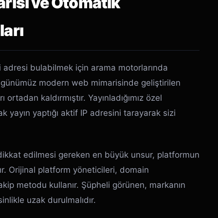
risi ve Otomatik
ları
eni adresi bulabilmek için arama motorlarında
 günümüz modern web mimarisinde geliştirilen
rı ortadan kaldırmıştır. Yayınladığımız özel
 yayın yaptığı aktif IP adresini tarayarak sizi
 dikkat edilmesi gereken en büyük unsur, platformun
r. Orijinal platform yöneticileri, domain
 takip metodu kullanır. Şüpheli görünen, markanın
inlikle uzak durulmalıdır.